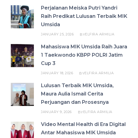
Perjalanan Meiska Putri Yandri
Raih Predikat Lulusan Terbaik MIK
Umsida
JANUARY 25, 2026
ELFIRA ARMILIA
BY
Mahasiswa MIK Umsida Raih Juara
1 Taekwondo KBPP POLRI Jatim
Cup 3
JANUARY 18, 2026
ELFIRA ARMILIA
BY
Lulusan Terbaik MIK Umsida,
Maura Aulia Ismail Cerita
Perjuangan dan Prosesnya
JANUARY 9, 2026
ELFIRA ARMILIA
BY
Video Mental Health di Era Digital
Antar Mahasiswa MIK Umsida