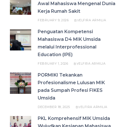
Awal Mahasiswa Mengenal Dunia
Kerja Rumah Sakit
FEBRUARY 9, 2026
ELFIRA ARMILIA
BY
Penguatan Kompetensi
Mahasiswa D4 MIK Umsida
melalui Interprofessional
Education (IPE)
FEBRUARY 1, 2026
ELFIRA ARMILIA
BY
PORMIKI Tekankan
Profesionalisme Lulusan MIK
pada Sumpah Profesi FIKES
Umsida
DECEMBER 18, 2025
ELFIRA ARMILIA
BY
PKL Komprehensif MIK Umsida
Wujudkan Kesiapan Mahasiswa