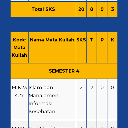
Total SKS
20
8
9
3
Kode
Nama Mata Kuliah
SKS
T
P
K
Mata
Kuliah
SEMESTER 4
MIK23
Islam dan
2
2
0
0
427
Manajemen
Informasi
Kesehatan