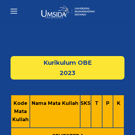
Kurikulum OBE
2023
Kode
Nama Mata Kuliah
SKS
T
P
K
Mata
Kuliah