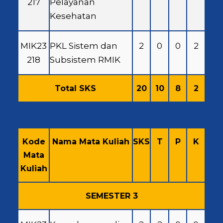
217
Pelayanan
Kesehatan
MIK23
PKL Sistem dan
2
0
0
2
218
Subsistem RMIK
Total SKS
20
10
8
2
Kode
Nama Mata Kuliah
SKS
T
P
K
Mata
Kuliah
SEMESTER 3