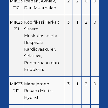
MIK23
Ibadah, Akhlak,
2
2
0
0
210
Dan Muamalah
MIK23
Kodifikasi Terkait
3
1
2
0
211
Sistem
Muskuloskeletal,
Respirasi,
Kardiovaskuler,
Sirkulasi,
Pencernaan dan
Endokrin.
MIK23
Manajemen
3
1
2
0
212
Rekam Medis
Hybrid