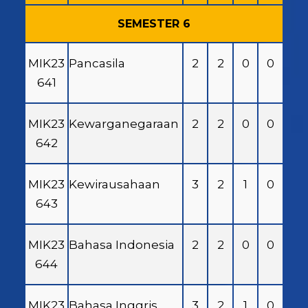
SEMESTER 6
MIK23
Pancasila
2
2
0
0
641
MIK23
Kewarganegaraan
2
2
0
0
642
MIK23
Kewirausahaan
3
2
1
0
643
MIK23
Bahasa Indonesia
2
2
0
0
644
MIK23
Bahasa Inggris
3
2
1
0