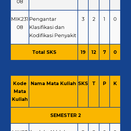
08
MIK231
Pengantar
3
2
1
0
08
Klasifikasi dan
Kodifikasi Penyakit
Total SKS
19
12
7
0
Kode
Nama Mata Kuliah
SKS
T
P
K
Mata
Kuliah
SEMESTER 2