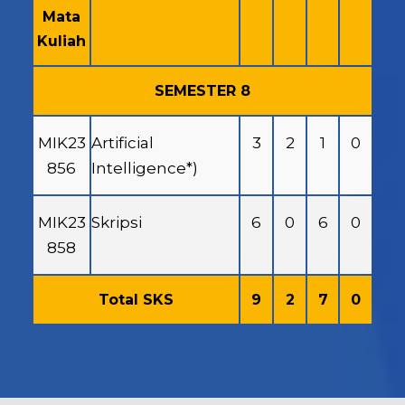
Mata
Kuliah
SEMESTER 8
MIK23
Artificial
3
2
1
0
856
Intelligence*)
MIK23
Skripsi
6
0
6
0
858
Total SKS
9
2
7
0