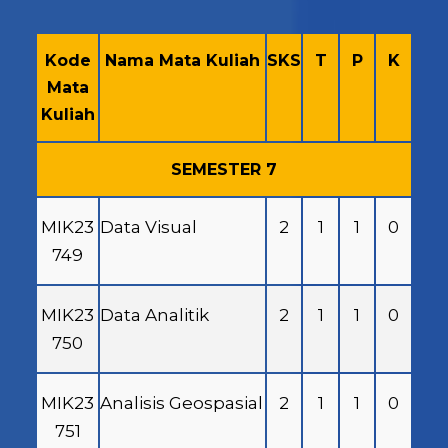
Kode
Nama Mata Kuliah
SKS
T
P
K
Mata
Kuliah
SEMESTER 7
MIK23
Data Visual
2
1
1
0
749
MIK23
Data Analitik
2
1
1
0
750
MIK23
Analisis Geospasial
2
1
1
0
751