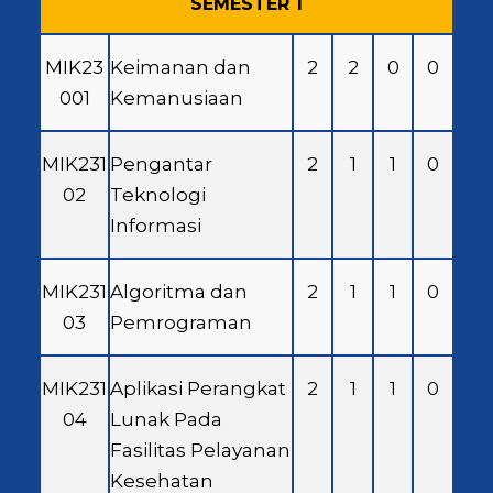
SEMESTER 1
MIK23
Keimanan dan
2
2
0
0
001
Kemanusiaan
MIK231
Pengantar
2
1
1
0
02
Teknologi
Informasi
MIK231
Algoritma dan
2
1
1
0
03
Pemrograman
MIK231
Aplikasi Perangkat
2
1
1
0
04
Lunak Pada
Fasilitas Pelayanan
Kesehatan