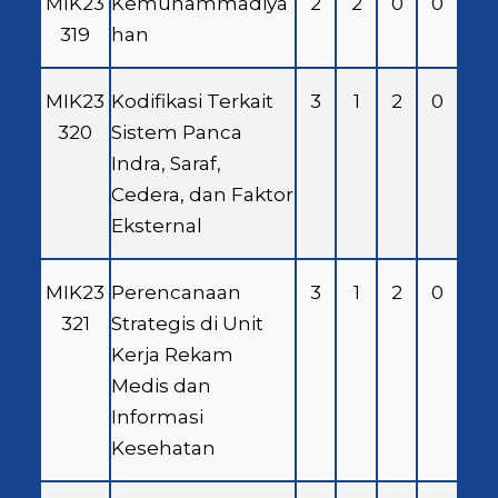
MIK23
Kemuhammadiya
2
2
0
0
319
han
MIK23
Kodifikasi Terkait
3
1
2
0
320
Sistem Panca
Indra, Saraf,
Cedera, dan Faktor
Eksternal
MIK23
Perencanaan
3
1
2
0
321
Strategis di Unit
Kerja Rekam
Medis dan
Informasi
Kesehatan