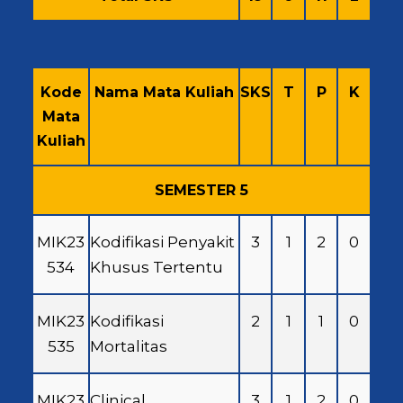
Kode
Nama Mata Kuliah
SKS
T
P
K
Mata
Kuliah
SEMESTER 5
MIK23
Kodifikasi Penyakit
3
1
2
0
534
Khusus Tertentu
MIK23
Kodifikasi
2
1
1
0
535
Mortalitas
MIK23
Clinical
3
1
2
0