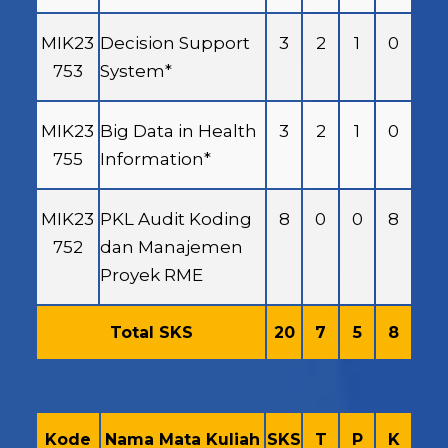
MIK23
Decision Support
3
2
1
0
753
System*
MIK23
Big Data in Health
3
2
1
0
755
Information*
MIK23
PKL Audit Koding
8
0
0
8
752
dan Manajemen
Proyek RME
Total SKS
20
7
5
8
Kode
Nama Mata Kuliah
SKS
T
P
K