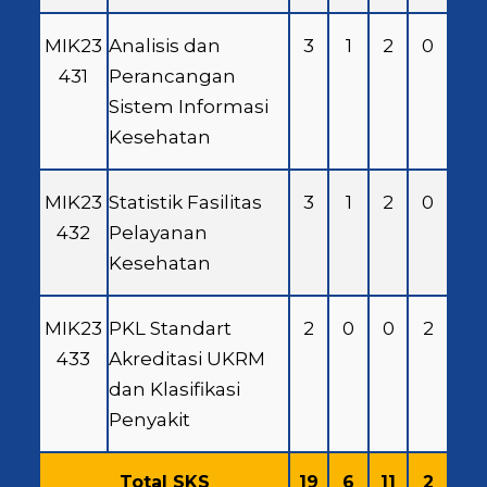
MIK23
Analisis dan
3
1
2
0
431
Perancangan
Sistem Informasi
Kesehatan
MIK23
Statistik Fasilitas
3
1
2
0
432
Pelayanan
Kesehatan
MIK23
PKL Standart
2
0
0
2
433
Akreditasi UKRM
dan Klasifikasi
Penyakit
Total SKS
19
6
11
2