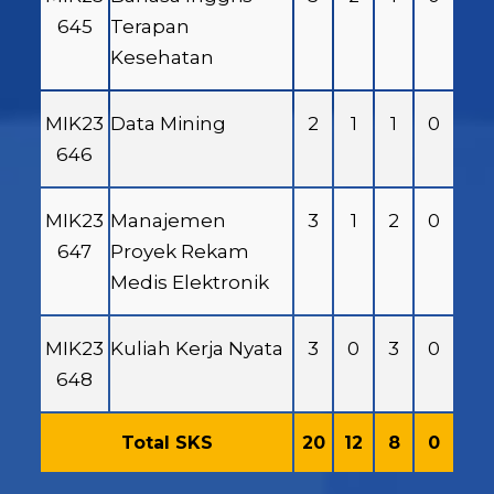
645
Terapan
Kesehatan
MIK23
Data Mining
2
1
1
0
646
MIK23
Manajemen
3
1
2
0
647
Proyek Rekam
Medis Elektronik
MIK23
Kuliah Kerja Nyata
3
0
3
0
648
Total SKS
20
12
8
0