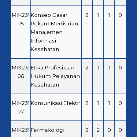
MIK231
Konsep Dasar
2
1
1
0
05
Rekam Medis dan
Manajemen
Informasi
Kesehatan
MIK231
Etika Profesi dan
2
1
1
0
06
Hukum Pelayanan
Kesehatan
MIK231
Komunikasi Efektif
2
1
1
0
07
MIK231
Farmakologi
2
2
0
0