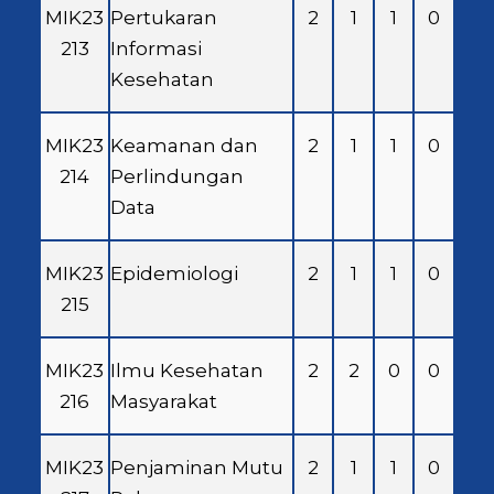
MIK23
Pertukaran
2
1
1
0
213
Informasi
Kesehatan
MIK23
Keamanan dan
2
1
1
0
214
Perlindungan
Data
MIK23
Epidemiologi
2
1
1
0
215
MIK23
Ilmu Kesehatan
2
2
0
0
216
Masyarakat
MIK23
Penjaminan Mutu
2
1
1
0