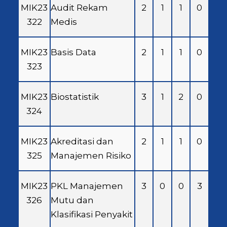
MIK23
Audit Rekam
2
1
1
0
322
Medis
MIK23
Basis Data
2
1
1
0
323
MIK23
Biostatistik
3
1
2
0
324
MIK23
Akreditasi dan
2
1
1
0
325
Manajemen Risiko
MIK23
PKL Manajemen
3
0
0
3
326
Mutu dan
Klasifikasi Penyakit