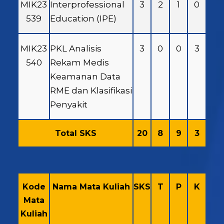
MIK23
Interprofessional
3
2
1
0
539
Education (IPE)
MIK23
PKL Analisis
3
0
0
3
540
Rekam Medis
Keamanan Data
RME dan Klasifikasi
Penyakit
Total SKS
20
8
9
3
Kode
Nama Mata Kuliah
SKS
T
P
K
Mata
Kuliah